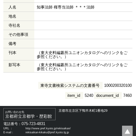
人名
知事法師 権専当法師 ＊＊＊法師
地名
寺社名
その他事項
備考
刊本
（東大史料編纂所ユニオンカタログへのリンクをご
参照ください。）
影写本
（東大史料編纂所ユニオンカタログへのリンクをご
参照ください。）
東寺文書検索システムの文書番号
1000200320100
item_id
5240
document_id
7460
京都市左京区下鴨半木町1番地29
お問い合わせ先
京都府立京都学・歴彩館
075-723-4831
電話番号：
URL ：
http://www.pref.kyoto.jp/rekisaikan/
E-mail：
rekisaikan-kikaku@pref.kyoto.lg.jp