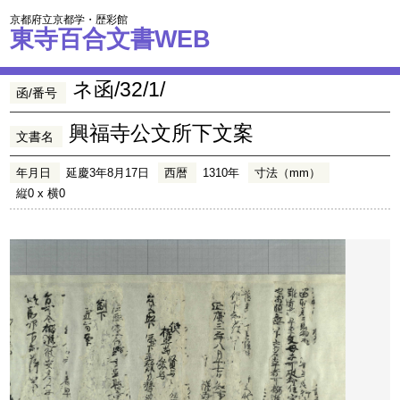
京都府立京都学・歴彩館
東寺百合文書WEB
ネ函/32/1/
函/番号
興福寺公文所下文案
文書名
年月日
延慶3年8月17日
西暦
1310年
寸法（mm）
縦0 x 横0