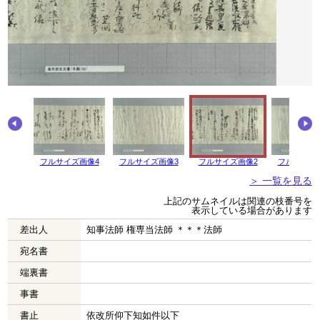
画像5
フルサイズ画像4
フルサイズ画像3
フルサイズ画像2
フルサイズ
＞ 一覧を見る
上記のサムネイルは関連の枝番号を
表示している場合があります
差出人
知事法師 権専当法師 ＊＊＊法師
宛名書
端裏書
事書
書止
依改所仰下知如件以下