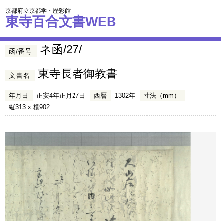
京都府立京都学・歴彩館
東寺百合文書WEB
ネ函/27/
函/番号
東寺長者御教書
文書名
年月日
正安4年正月27日
西暦
1302年
寸法（mm）
縦313 x 横902