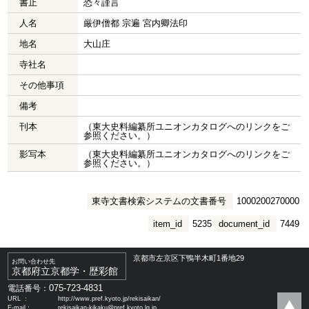
書止
恐々謹言
人名
厳伊僧都 宗遍 宮内卿法印
地名
大山庄
寺社名
その他事項
備考
刊本
（東大史料編纂所ユニオンカタログへのリンクをご
参照ください。）
影写本
（東大史料編纂所ユニオンカタログへのリンクをご
参照ください。）
東寺文書検索システムの文書番号
1000200270000
item_id
5235
document_id
7449
京都市左京区下鴨半木町1番地29
お問い合わせ先
京都府立京都学・歴彩館
075-723-4831
電話番号：
URL ：
http://www.pref.kyoto.jp/rekisaikan/
E-mail：
rekisaikan-kikaku@pref.kyoto.lg.jp