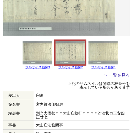
フルサイズ画像3
フルサイズ画像2
フルサイズ画像1
＞ 一覧を見る
上記のサムネイルは関連の枝番号を
表示している場合があります
差出人
宗遍
宛名書
宮内卿法印御房
端裏書
別当大僧都＊＊大山庄執行＊＊＊＊沙汰状也正安四
正廿七
事書
大山庄法務間事