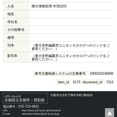
人名
権大僧都栄増 年預法印
地名
寺社名
その他事項
備考
刊本
（東大史料編纂所ユニオンカタログへのリンクをご
参照ください。）
影写本
（東大史料編纂所ユニオンカタログへのリンクをご
参照ください。）
東寺文書検索システムの文書番号
1000193140000
item_id
5173
document_id
7313
京都市左京区下鴨半木町1番地29
お問い合わせ先
京都府立京都学・歴彩館
075-723-4831
電話番号：
URL ：
http://www.pref.kyoto.jp/rekisaikan/
E-mail：
rekisaikan-kikaku@pref.kyoto.lg.jp