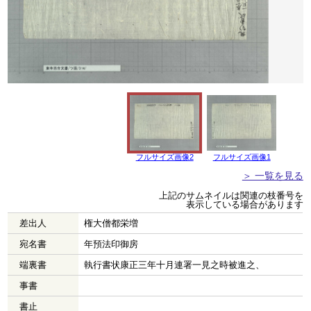
フルサイズ画像2
フルサイズ画像1
＞ 一覧を見る
上記のサムネイルは関連の枝番号を
表示している場合があります
差出人
権大僧都栄増
宛名書
年預法印御房
端裏書
執行書状康正三年十月連署一見之時被進之、
事書
書止