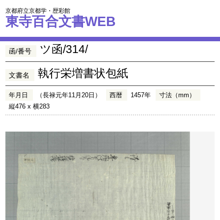
京都府立京都学・歴彩館
東寺百合文書WEB
ツ函/314/
函/番号
執行栄増書状包紙
文書名
年月日
（長禄元年11月20日）
西暦
1457年
寸法（mm）
縦476 x 横283