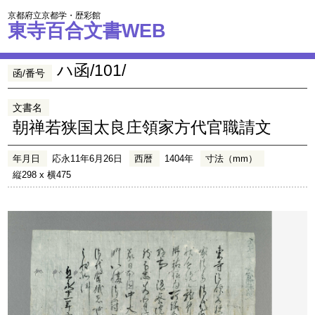
京都府立京都学・歴彩館
東寺百合文書WEB
ハ函/101/
函/番号
文書名
朝禅若狭国太良庄領家方代官職請文
年月日
応永11年6月26日
西暦
1404年
寸法（mm）
縦298 x 横475