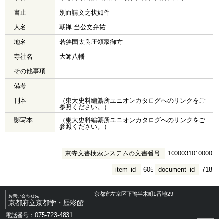
書止
別而請文之状如件
人名
朝禅 当公文弁祐
地名
若狭国太良庄領家御方
寺社名
大師八幡
その他事項
備考
刊本
（東大史料編纂所ユニオンカタログへのリンクをご
参照ください。）
影写本
（東大史料編纂所ユニオンカタログへのリンクをご
参照ください。）
東寺文書検索システムの文書番号
1000031010000
item_id
605
document_id
718
京都市左京区下鴨半木町1番地29
お問い合わせ先
京都府立京都学・歴彩館
075-723-4831
電話番号：