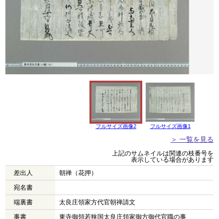
フルサイズ画像2
フルサイズ画像1
＞ 一覧を見る
上記のサムネイルは関連の枝番号を
表示している場合があります
差出人
朝禅（花押）
宛名書
端裏書
太良庄領家方代官朝禅請文
事書
東寺御領若狭国太良庄領家御方御代官職の事