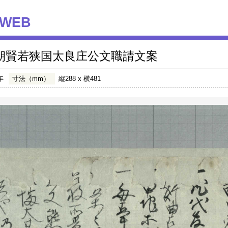
WEB
朝賢若狭国太良庄公文職請文案
年
寸法（mm）
縦288 x 横481