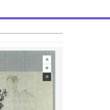
大
中
小