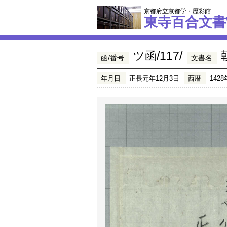
京都府立京都学・歴彩館
東寺百合文書
ツ函/117/
函/番号
文書名
年月日
正長元年12月3日
西暦
1428