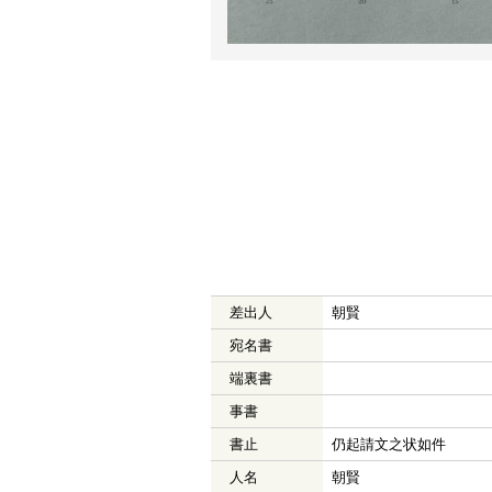
差出人
朝賢
宛名書
端裏書
事書
書止
仍起請文之状如件
人名
朝賢