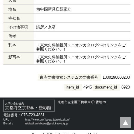
人名
地名
備中国新見庄領家方
寺社名
その他事項
請所／京済
備考
刊本
（東大史料編纂所ユニオンカタログへのリンクをご
参照ください。）
影写本
（東大史料編纂所ユニオンカタログへのリンクをご
参照ください。）
東寺文書検索システムの文書番号
1000190860200
item_id
4945
document_id
6920
京都市左京区下鴨半木町1番地29
お問い合わせ先
京都府立京都学・歴彩館
075-723-4831
電話番号：
URL ：
http://www.pref.kyoto.jp/rekisaikan/
E-mail：
rekisaikan-kikaku@pref.kyoto.lg.jp