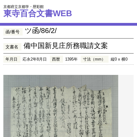
京都府立京都学・歴彩館
東寺百合文書WEB
ツ函/86/2/
函/番号
備中国新見庄所務職請文案
文書名
年月日
応永2年8月日
西暦
1395年
寸法（mm）
縦0 x 横0