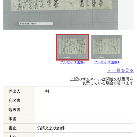
フルサイズ画像2
フルサイズ画像1
＞ 一覧を見る
上記のサムネイルは関連の枝番号を
表示している場合があります
差出人
ゝゝ判
宛名書
端裏書
事書
書止
仍請文之状如件