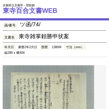
京都府立京都学・歴彩館
東寺百合文書WEB
ツ函/74/
函/番号
東寺雑掌頼勝申状案
文書名
年月日
康暦2年2月日
西暦
1380年
寸法（mm）
縦289 x 横404