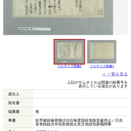
フルサイズ画像2
フルサイズ画像1
＞ 一覧を見る
上記のサムネイルは関連の枝番号を
表示している場合があります
差出人
宛名書
端裏書
無
事書
欲早被経厳密御沙汰任毎度国役免除旨被停止／日吉
造替段銭当寺領若狭国太良庄地頭領家職間事