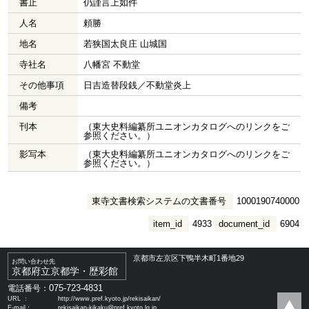
書止
仍謹言上如件
人名
頼勝
地名
若狭国太良庄 山城国
寺社名
八幡宮 不動堂
その他事項
日吉造替段銭／不動堂炎上
備考
刊本
（東大史料編纂所ユニオンカタログへのリンクをご
参照ください。）
影写本
（東大史料編纂所ユニオンカタログへのリンクをご
参照ください。）
東寺文書検索システムの文書番号
1000190740000
item_id
4933
document_id
6904
京都市左京区下鴨半木町1番地29
お問い合わせ先
京都府立京都学・歴彩館
075-723-4831
電話番号：
URL ：
http://www.pref.kyoto.jp/rekisaikan/
E-mail：
rekisaikan-kikaku@pref.kyoto.lg.jp