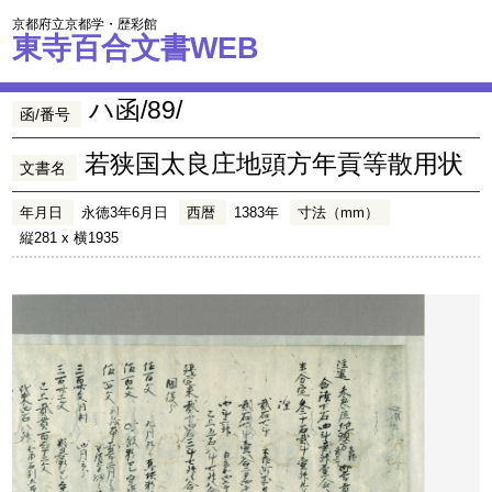
京都府立京都学・歴彩館
東寺百合文書WEB
ハ函/89/
函/番号
若狭国太良庄地頭方年貢等散用状
文書名
年月日
永徳3年6月日
西暦
1383年
寸法（mm）
縦281 x 横1935