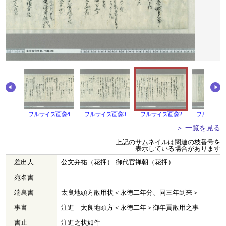
画像5
フルサイズ画像4
フルサイズ画像3
フルサイズ画像2
フルサイズ
＞ 一覧を見る
上記のサムネイルは関連の枝番号を
表示している場合があります
差出人
公文弁祐（花押） 御代官禅朝（花押）
宛名書
端裏書
太良地頭方散用状＜永徳二年分、同三年到来＞
事書
注進 太良地頭方＜永徳二年＞御年貢散用之事
書止
注進之状如件