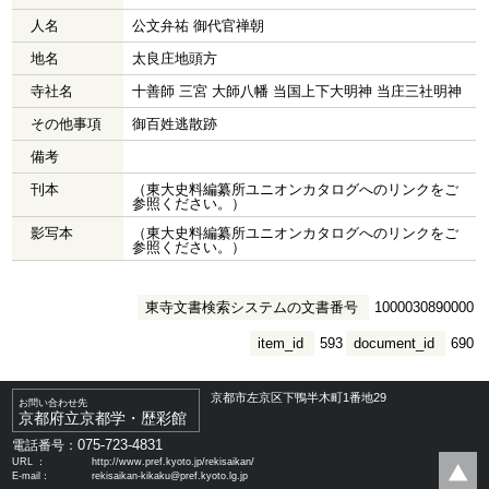
人名
公文弁祐 御代官禅朝
地名
太良庄地頭方
寺社名
十善師 三宮 大師八幡 当国上下大明神 当庄三社明神
その他事項
御百姓逃散跡
備考
刊本
（東大史料編纂所ユニオンカタログへのリンクをご
参照ください。）
影写本
（東大史料編纂所ユニオンカタログへのリンクをご
参照ください。）
東寺文書検索システムの文書番号
1000030890000
item_id
593
document_id
690
京都市左京区下鴨半木町1番地29
お問い合わせ先
京都府立京都学・歴彩館
075-723-4831
電話番号：
URL ：
http://www.pref.kyoto.jp/rekisaikan/
E-mail：
rekisaikan-kikaku@pref.kyoto.lg.jp