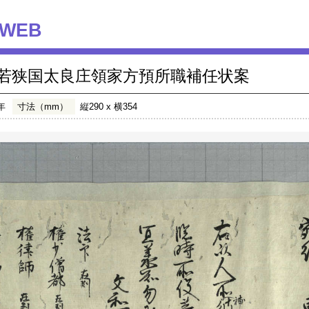
WEB
若狭国太良庄領家方預所職補任状案
年
寸法（mm）
縦290 x 横354