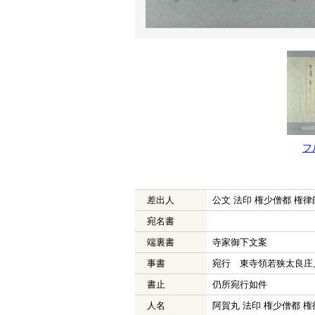
フ
差出人
公文 法印 権少僧都 権律
宛名書
端裏書
寺家御下文案
事書
宛行 東寺領若狭太良庄
書止
仍所宛行如件
人名
阿賀丸 法印 権少僧都 権