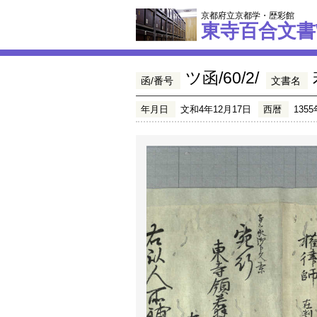
京都府立京都学・歴彩館
東寺百合文書
ツ函/60/2/
函/番号
文書名
年月日
文和4年12月17日
西暦
1355