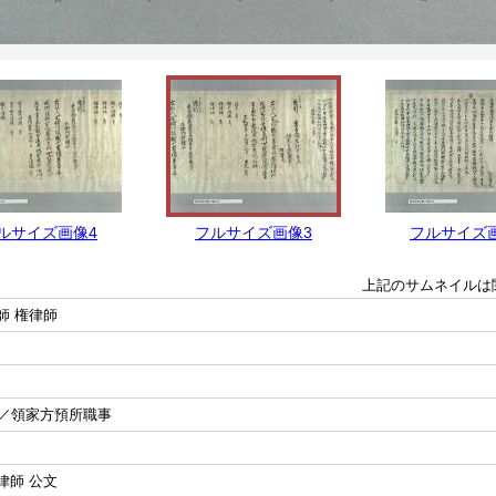
ルサイズ画像4
フルサイズ画像3
フルサイズ
上記のサムネイルは
師 権律師
／領家方預所職事
律師 公文