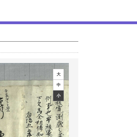
大
中
小