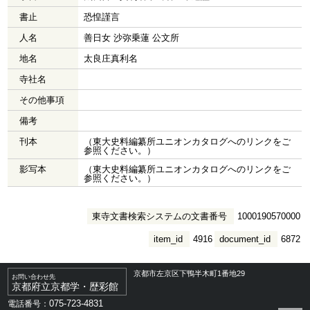
書止
恐惶謹言
人名
善日女 沙弥乗蓮 公文所
地名
太良庄真利名
寺社名
その他事項
備考
刊本
（東大史料編纂所ユニオンカタログへのリンクをご
参照ください。）
影写本
（東大史料編纂所ユニオンカタログへのリンクをご
参照ください。）
東寺文書検索システムの文書番号
1000190570000
item_id
4916
document_id
6872
京都市左京区下鴨半木町1番地29
お問い合わせ先
京都府立京都学・歴彩館
075-723-4831
電話番号：