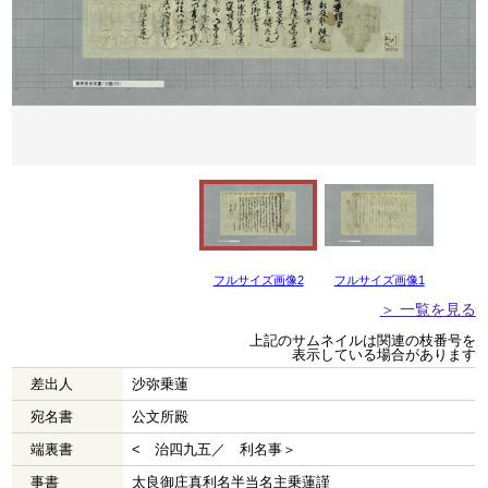
フルサイズ画像2
フルサイズ画像1
＞ 一覧を見る
上記のサムネイルは関連の枝番号を
表示している場合があります
差出人
沙弥乗蓮
宛名書
公文所殿
端裏書
< 治四九五／ 利名事＞
事書
太良御庄真利名半当名主乗蓮謹