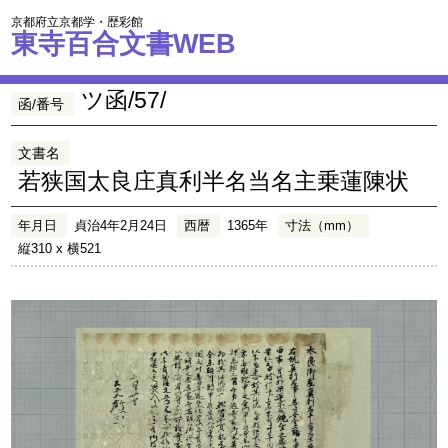
京都府立京都学・歴彩館
東寺百合文書WEB
ツ函/57/
函/番号
文書名
若狭国太良庄真利半名当名主乗蓮陳状
年月日
貞治4年2月24日
西暦
1365年
寸法（mm）
縦310 x 横521