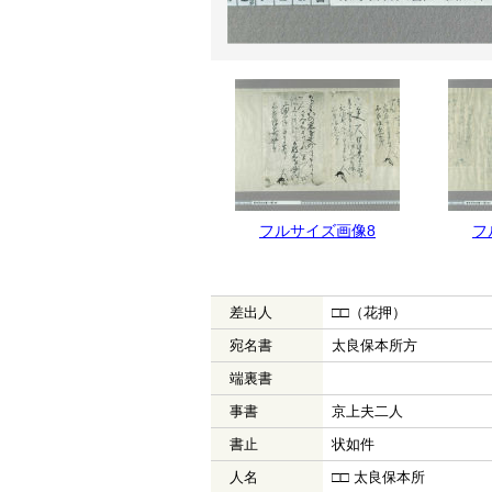
フルサイズ画像8
フ
差出人
□□（花押）
宛名書
太良保本所方
端裏書
事書
京上夫二人
書止
状如件
人名
□□ 太良保本所