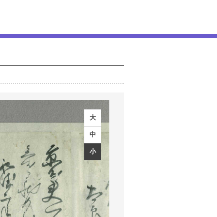
大
中
小