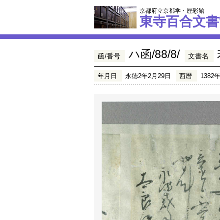
京都府立京都学・歴彩館
東寺百合文書
ハ函/88/8/
函/番号
文書名
年月日
永徳2年2月29日
西暦
1382