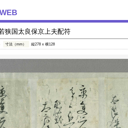
WEB
若狭国太良保京上夫配符
年
寸法（mm）
縦278 x 横128