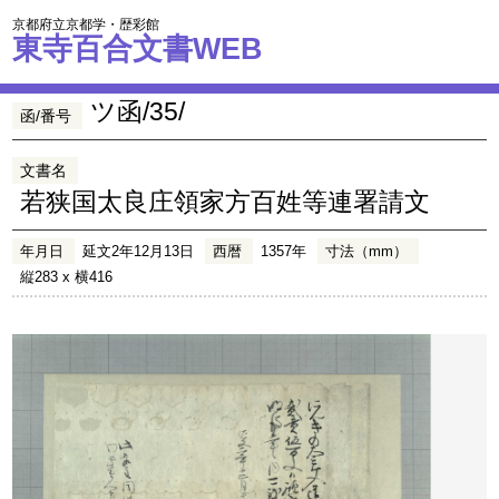
京都府立京都学・歴彩館
東寺百合文書WEB
ツ函/35/
函/番号
文書名
若狭国太良庄領家方百姓等連署請文
年月日
延文2年12月13日
西暦
1357年
寸法（mm）
縦283 x 横416