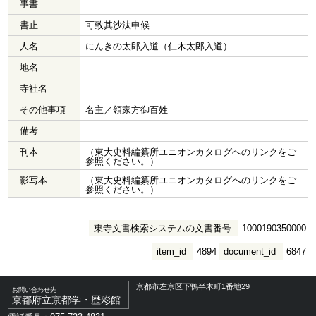
事書
書止
可致其沙汰申候
人名
にんきの太郎入道（仁木太郎入道）
地名
寺社名
その他事項
名主／領家方御百姓
備考
刊本
（東大史料編纂所ユニオンカタログへのリンクをご
参照ください。）
影写本
（東大史料編纂所ユニオンカタログへのリンクをご
参照ください。）
東寺文書検索システムの文書番号
1000190350000
item_id
4894
document_id
6847
京都市左京区下鴨半木町1番地29
お問い合わせ先
京都府立京都学・歴彩館