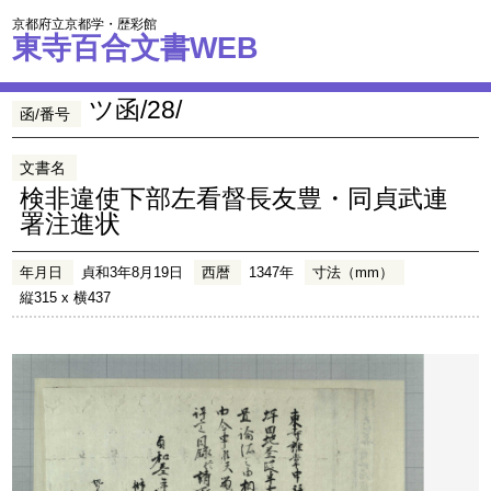
京都府立京都学・歴彩館
東寺百合文書WEB
ツ函/28/
函/番号
文書名
検非違使下部左看督長友豊・同貞武連
署注進状
年月日
貞和3年8月19日
西暦
1347年
寸法（mm）
縦315 x 横437