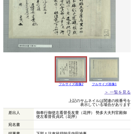
フルサイズ画像2
フルサイズ画像1
＞ 一覧を見る
上記のサムネイルは関連の枝番号を
表示している場合があります
差出人
御奉行御使左看督長友豊（花押） 勢多大夫判官殿御
使左看督長貞武（花押）
宛名書
端裏書
下部＊注進状拝師庄内田地事