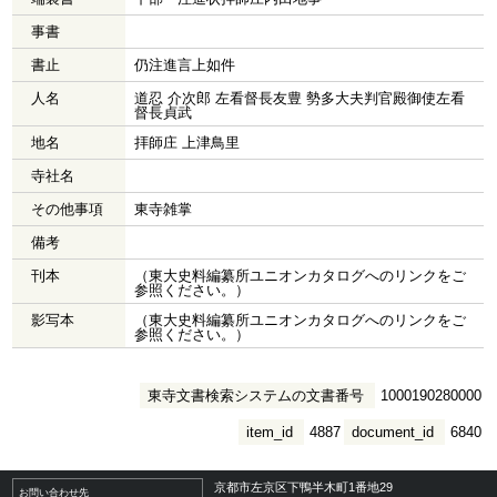
事書
書止
仍注進言上如件
人名
道忍 介次郎 左看督長友豊 勢多大夫判官殿御使左看
督長貞武
地名
拝師庄 上津鳥里
寺社名
その他事項
東寺雑掌
備考
刊本
（東大史料編纂所ユニオンカタログへのリンクをご
参照ください。）
影写本
（東大史料編纂所ユニオンカタログへのリンクをご
参照ください。）
東寺文書検索システムの文書番号
1000190280000
item_id
4887
document_id
6840
京都市左京区下鴨半木町1番地29
お問い合わせ先