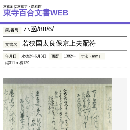
京都府立京都学・歴彩館
東寺百合文書WEB
ハ函/88/6/
函/番号
若狭国太良保京上夫配符
文書名
年月日
永徳2年6月3日
西暦
1382年
寸法（mm）
縦311 x 横129