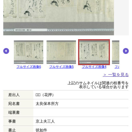
画像7
フルサイズ画像6
フルサイズ画像5
フルサイズ画像4
フルサイズ
＞ 一覧を見る
上記のサムネイルは関連の枝番号を
表示している場合があります
差出人
□□（花押）
宛名書
太良保本所方
端裏書
事書
京上夫三人
書止
状如件