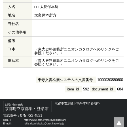
人名
□□ 太良保本所
地名
太良保本所方
寺社名
その他事項
備考
刊本
（東大史料編纂所ユニオンカタログへのリンクをご
参照ください。）
影写本
（東大史料編纂所ユニオンカタログへのリンクをご
参照ください。）
東寺文書検索システムの文書番号
1000030880600
item_id
592
document_id
684
京都市左京区下鴨半木町1番地29
お問い合わせ先
京都府立京都学・歴彩館
075-723-4831
電話番号：
URL ：
http://www.pref.kyoto.jp/rekisaikan/
E-mail：
rekisaikan-kikaku@pref.kyoto.lg.jp