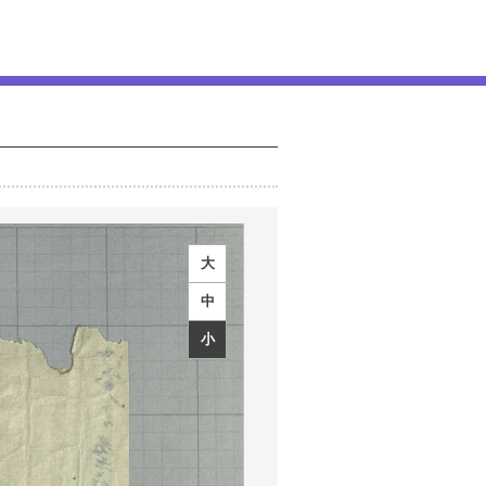
大
中
小