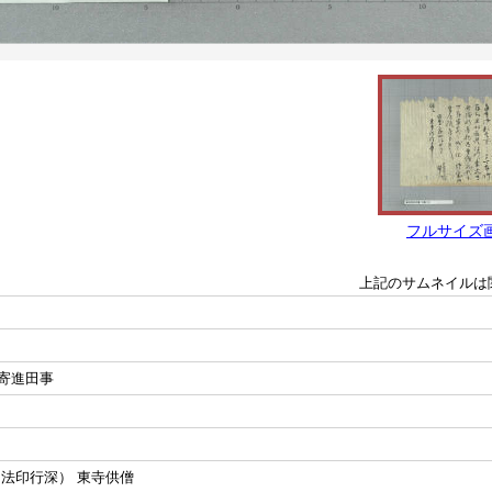
フルサイズ
上記のサムネイルは
寄進田事
卿法印行深） 東寺供僧