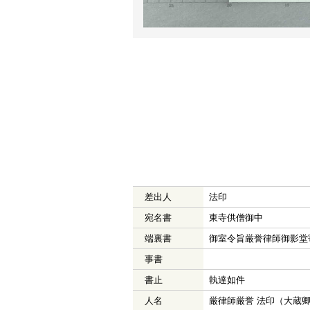
差出人
法印
宛名書
東寺供僧御中
端裏書
御室令旨厳誉律師御影堂
事書
書止
執達如件
人名
厳律師厳誉 法印（大蔵