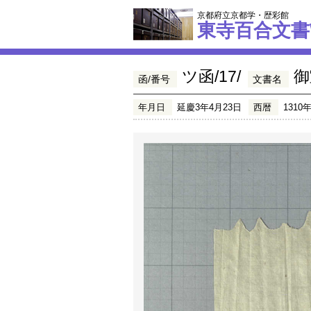
京都府立京都学・歴彩館
東寺百合文書
ツ函/17/
御
函/番号
文書名
年月日
延慶3年4月23日
西暦
1310