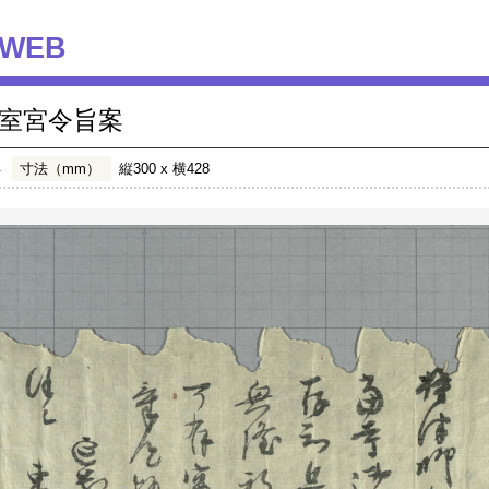
WEB
室宮令旨案
年
寸法（mm）
縦300 x 横428