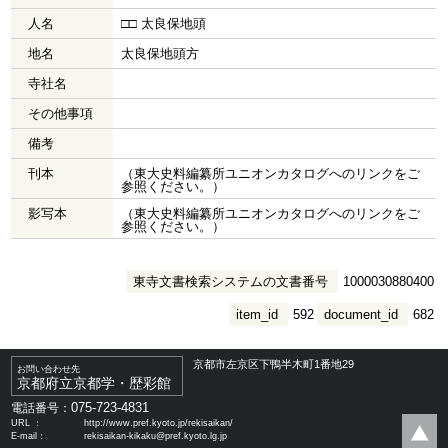
人名
□□ 太良保地頭
地名
太良保地頭方
寺社名
その他事項
備考
刊本
（東大史料編纂所ユニオンカタログへのリンクをご
参照ください。）
影写本
（東大史料編纂所ユニオンカタログへのリンクをご
参照ください。）
東寺文書検索システムの文書番号
1000030880400
item_id
592
document_id
682
京都市左京区下鴨半木町1番地29
お問い合わせ先
京都府立京都学・歴彩館
075-723-4831
電話番号：
URL ：
http://www.pref.kyoto.jp/rekisaikan/
E-mail：
rekisaikan-kikaku@pref.kyoto.lg.jp