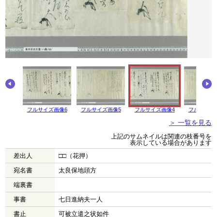
画像7
フルサイズ画像6
フルサイズ画像5
フルサイズ画像4
フルサイズ
＞ 一覧を見る
上記のサムネイルは関連の枝番号を
表示している場合があります
差出人
□□（花押）
宛名書
太良保地頭方
端裏書
事書
七日進納夫一人
書止
可被立遣之状如件