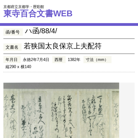
京都府立京都学・歴彩館
東寺百合文書WEB
ハ函/88/4/
函/番号
若狭国太良保京上夫配符
文書名
年月日
永徳2年7月4日
西暦
1382年
寸法（mm）
縦290 x 横140