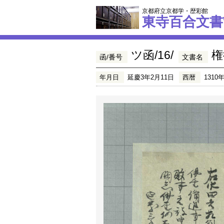
京都府立京都学・歴彩館
東寺百合文書
ツ函/16/
権
函/番号
文書名
年月日
延慶3年2月11日
西暦
1310