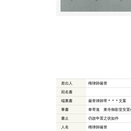
差出人
権律師厳誉
宛名書
端裏書
厳誉律師寄＊＊＊文案
事書
奉寄進 東寺御影堂安置
書止
仍故申置之状如件
人名
権律師厳誉