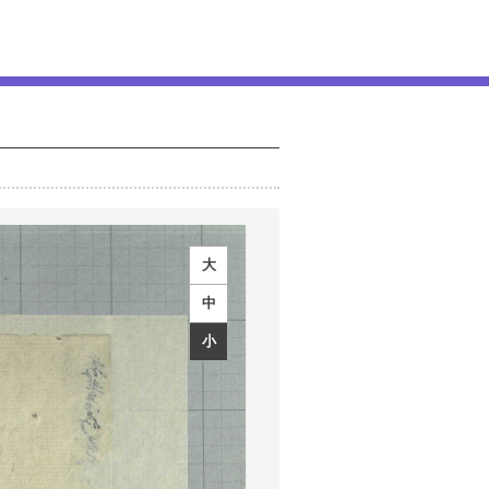
大
中
小