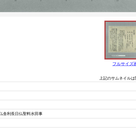
フルサイズ
上記のサムネイルは
仏舎利長日仏聖料水田事