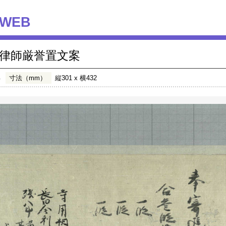
WEB
律師厳誉置文案
年
寸法（mm）
縦301 x 横432