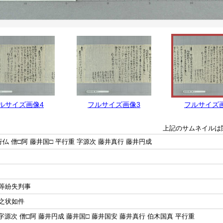
ルサイズ画像4
フルサイズ画像3
フルサイズ
上記のサムネイルは
仏 僧□阿 藤井国□ 平行重 字源次 藤井真行 藤井円成
等紛失判事
之状如件
字源次 僧□阿 藤井円成 藤井国□ 藤井国安 藤井真行 伯木国真 平行重