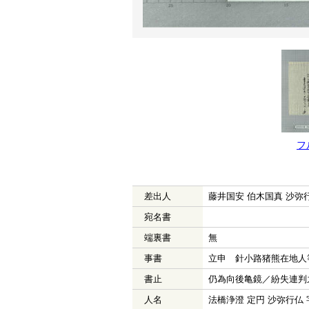
フ
差出人
藤井国安 伯木国真 沙弥行
宛名書
端裏書
無
事書
立申 針小路猪熊在地人
書止
仍為向後亀鏡／紛失連判
人名
法橋浄澄 定円 沙弥行仏 