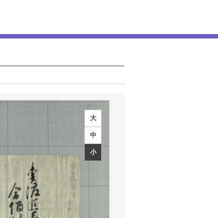
大
中
小