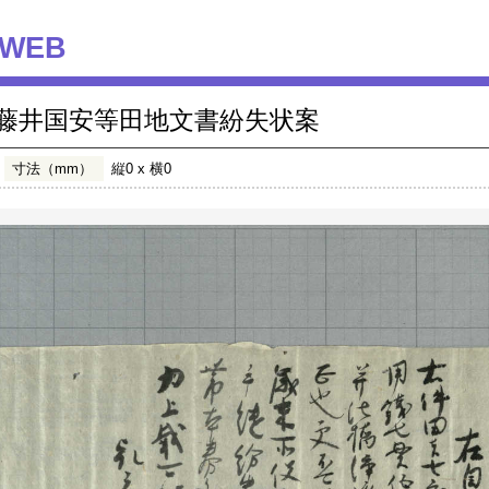
WEB
藤井国安等田地文書紛失状案
寸法（mm）
縦0 x 横0