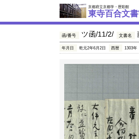
京都府立京都学・歴彩館
東寺百合文書
ツ函/11/2/
函/番号
文書名
年月日
乾元2年6月2日
西暦
1303年