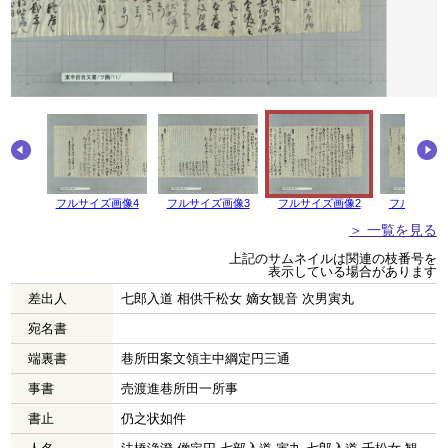
フルサイズ画像4
フルサイズ画像3
フルサイズ画像2
フルサイズ
＞ 一覧を見る
上記のサムネイルは関連の枝番号を
表示している場合があります
差出人
七郎入道 相供千松女 嫡女観音 次男寅丸
宛名書
端裏書
巷所田案文領主中綱定円三通
事書
売渡進巷所田一所事
書止
仍之状如件