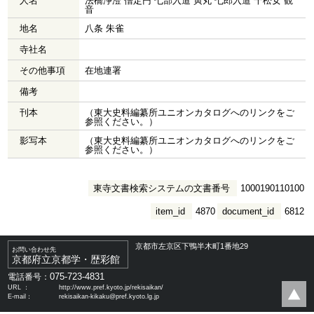
人名
法橋浄澄 僧定円 七部入道 寅丸 七郎入道 千松女 観
音
地名
八条 朱雀
寺社名
その他事項
在地連署
備考
刊本
（東大史料編纂所ユニオンカタログへのリンクをご
参照ください。）
影写本
（東大史料編纂所ユニオンカタログへのリンクをご
参照ください。）
東寺文書検索システムの文書番号
1000190110100
item_id
4870
document_id
6812
京都市左京区下鴨半木町1番地29
お問い合わせ先
京都府立京都学・歴彩館
075-723-4831
電話番号：
URL ：
http://www.pref.kyoto.jp/rekisaikan/
E-mail：
rekisaikan-kikaku@pref.kyoto.lg.jp