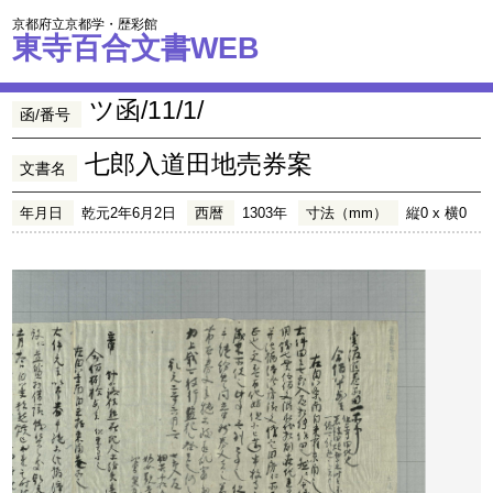
京都府立京都学・歴彩館
東寺百合文書WEB
ツ函/11/1/
函/番号
七郎入道田地売券案
文書名
年月日
乾元2年6月2日
西暦
1303年
寸法（mm）
縦0 x 横0