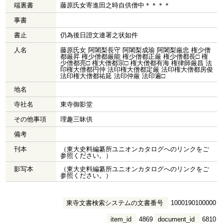
端裏書
藤原氏女寄進田之時自供僧中＊＊＊＊
事書
書止
仍為後日證文連署之状如件
人名
藤原氏女 阿闍梨長守 阿闍梨成瑜 阿闍梨厳忠 権少僧
都厳昇 権少僧都厳能 権少僧都正厳 権少僧都長□ 権
少僧都亮□ 権大僧都宗□ 権大僧都有海 権律師厳昌 法
印権大僧都円仲 法印権大僧都定厳 法印権大僧都房俊
法印権大僧都祐延 法印仲厳 法印遍□
地名
寺社名
東寺御影堂
その他事項
理趣三昧供
備考
刊本
（東大史料編纂所ユニオンカタログへのリンクをご
参照ください。）
影写本
（東大史料編纂所ユニオンカタログへのリンクをご
参照ください。）
東寺文書検索システムの文書番号
1000190100000
item_id
4869
document_id
6810