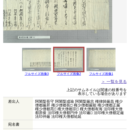
フルサイズ画像3
フルサイズ画像2
フルサイズ画像1
＞ 一覧を見る
上記のサムネイルは関連の枝番号を
表示している場合があります
差出人
阿闍梨長守 阿闍梨成瑜 阿闍梨厳忠 権律師厳昌 権少
僧都厳昇 権少僧都長□ 権少僧都厳能 権少僧都正厳
権少僧都亮□ 権大僧都宗□ 権大僧都有海 法印権大僧
都房俊 法印権大僧都円仲 法印遍□ 法印権大僧都定厳
法印仲厳 法印権大僧都祐延
宛名書