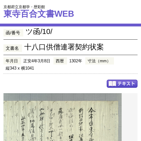
京都府立京都学・歴彩館
東寺百合文書WEB
ツ函/10/
函/番号
十八口供僧連署契約状案
文書名
年月日
正安4年3月8日
西暦
1302年
寸法（mm）
縦343 x 横1041