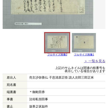
フルサイズ画像2
フルサイズ画像1
＞ 一覧を見る
上記のサムネイルは関連の枝番号を
表示している場合があります
差出人
売主沙弥善仏 子息清原正悟 請人次郎三郎正米
宛名書
端裏書
＊御歟田券
事書
沽却私領田事
書止
放券之状如件