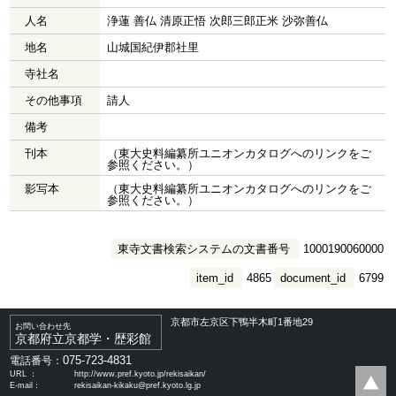
人名
浄蓮 善仏 清原正悟 次郎三郎正米 沙弥善仏
地名
山城国紀伊郡社里
寺社名
その他事項
請人
備考
刊本
（東大史料編纂所ユニオンカタログへのリンクをご
参照ください。）
影写本
（東大史料編纂所ユニオンカタログへのリンクをご
参照ください。）
東寺文書検索システムの文書番号
1000190060000
item_id
4865
document_id
6799
京都市左京区下鴨半木町1番地29
お問い合わせ先
京都府立京都学・歴彩館
075-723-4831
電話番号：
URL ：
http://www.pref.kyoto.jp/rekisaikan/
E-mail：
rekisaikan-kikaku@pref.kyoto.lg.jp