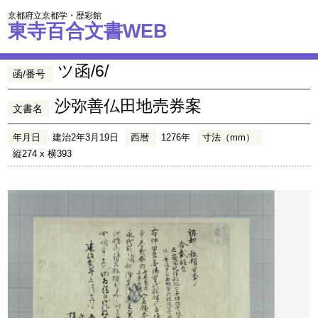
京都府立京都学・歴彩館
東寺百合文書WEB
ツ函/6/
函/番号
沙弥善仏田地売券案
文書名
年月日
建治2年3月19日
西暦
1276年
寸法（mm）
縦274 x 横393