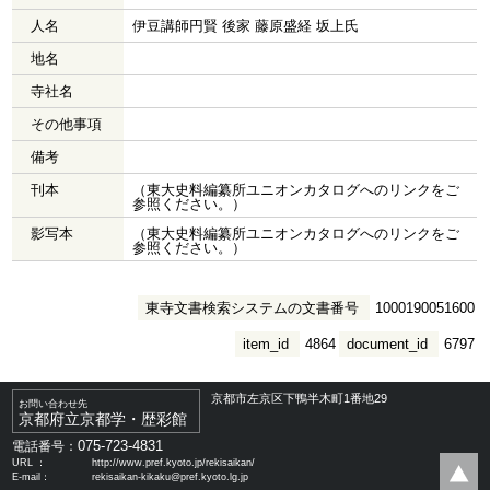
人名
伊豆講師円賢 後家 藤原盛経 坂上氏
地名
寺社名
その他事項
備考
刊本
（東大史料編纂所ユニオンカタログへのリンクをご
参照ください。）
影写本
（東大史料編纂所ユニオンカタログへのリンクをご
参照ください。）
東寺文書検索システムの文書番号
1000190051600
item_id
4864
document_id
6797
京都市左京区下鴨半木町1番地29
お問い合わせ先
京都府立京都学・歴彩館
075-723-4831
電話番号：
URL ：
http://www.pref.kyoto.jp/rekisaikan/
E-mail：
rekisaikan-kikaku@pref.kyoto.lg.jp