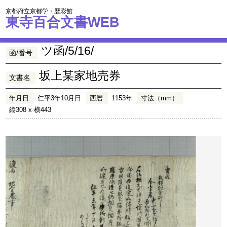
京都府立京都学・歴彩館
東寺百合文書WEB
ツ函/5/16/
函/番号
坂上某家地売券
文書名
年月日
仁平3年10月日
西暦
1153年
寸法（mm）
縦308 x 横443