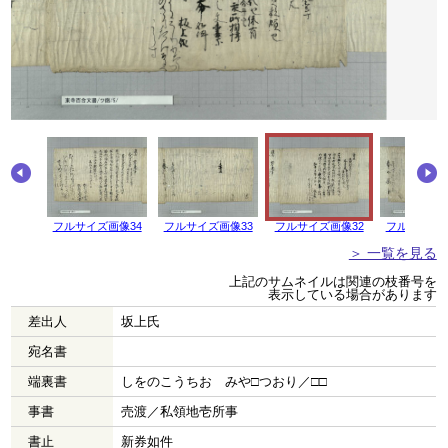
フルサイズ画像34
フルサイズ画像33
フルサイズ画像32
フルサイズ画
＞ 一覧を見る
上記のサムネイルは関連の枝番号を
表示している場合があります
差出人
坂上氏
宛名書
端裏書
しをのこうちおゝみや□つおり／□□
事書
売渡／私領地壱所事
書止
新券如件