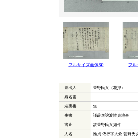
フルサイズ画像31
フルサイズ画像30
フル
差出人
菅野氏女（花押）
宛名書
端裏書
無
事書
謹辞進譲渡惟貞地事
書止
故菅野氏女如件
人名
惟貞 依行字大炊 菅野氏