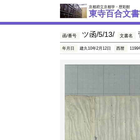
京都府立京都学・歴彩館
東寺百合文書
ツ函/5/13/
函/番号
文書名
年月日
建久10年2月12日
西暦
1199