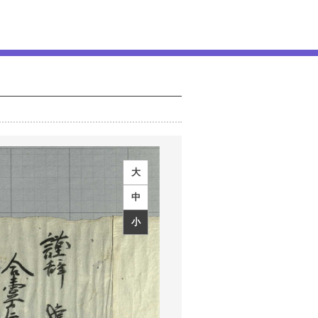
大
中
小