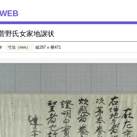
WEB
菅野氏女家地譲状
年
寸法（mm）
縦287 x 横471