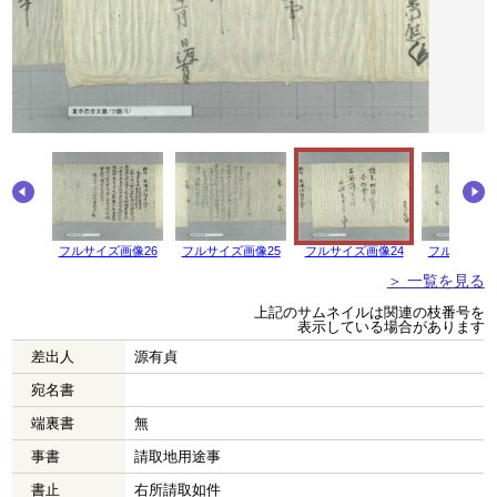
画像27
フルサイズ画像26
フルサイズ画像25
フルサイズ画像24
フルサイズ画
＞ 一覧を見る
上記のサムネイルは関連の枝番号を
表示している場合があります
差出人
源有貞
宛名書
端裏書
無
事書
請取地用途事
書止
右所請取如件