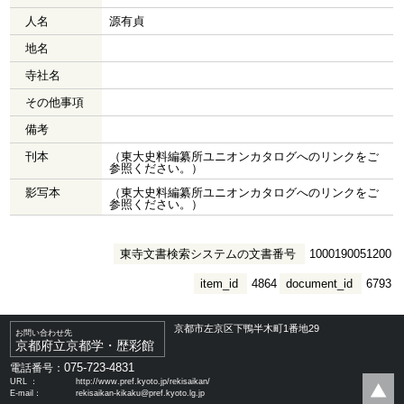
人名
源有貞
地名
寺社名
その他事項
備考
刊本
（東大史料編纂所ユニオンカタログへのリンクをご
参照ください。）
影写本
（東大史料編纂所ユニオンカタログへのリンクをご
参照ください。）
東寺文書検索システムの文書番号
1000190051200
item_id
4864
document_id
6793
京都市左京区下鴨半木町1番地29
お問い合わせ先
京都府立京都学・歴彩館
075-723-4831
電話番号：
URL ：
http://www.pref.kyoto.jp/rekisaikan/
E-mail：
rekisaikan-kikaku@pref.kyoto.lg.jp