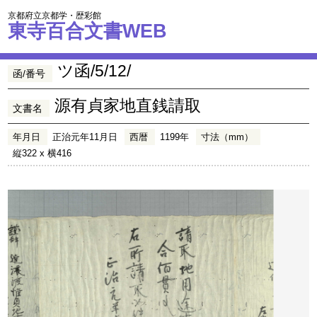
京都府立京都学・歴彩館
東寺百合文書WEB
ツ函/5/12/
函/番号
源有貞家地直銭請取
文書名
年月日
正治元年11月日
西暦
1199年
寸法（mm）
縦322 x 横416