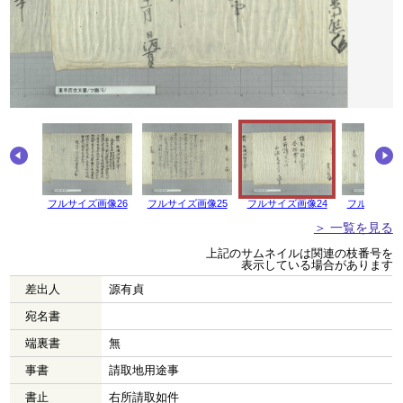
画像27
フルサイズ画像26
フルサイズ画像25
フルサイズ画像24
フルサイズ画
＞ 一覧を見る
上記のサムネイルは関連の枝番号を
表示している場合があります
差出人
源有貞
宛名書
端裏書
無
事書
請取地用途事
書止
右所請取如件