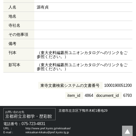
人名
源有貞
地名
寺社名
その他事項
備考
刊本
（東大史料編纂所ユニオンカタログへのリンクをご
参照ください。）
影写本
（東大史料編纂所ユニオンカタログへのリンクをご
参照ください。）
東寺文書検索システムの文書番号
1000190051200
item_id
4864
document_id
6793
京都市左京区下鴨半木町1番地29
お問い合わせ先
京都府立京都学・歴彩館
075-723-4831
電話番号：
URL ：
http://www.pref.kyoto.jp/rekisaikan/
E-mail：
rekisaikan-kikaku@pref.kyoto.lg.jp