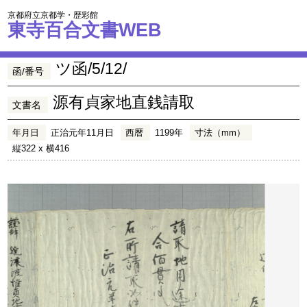
京都府立京都学・歴彩館
東寺百合文書WEB
ツ函/5/12/
函/番号
源有貞家地直銭請取
文書名
年月日
正治元年11月日
西暦
1199年
寸法（mm）
縦322 x 横416