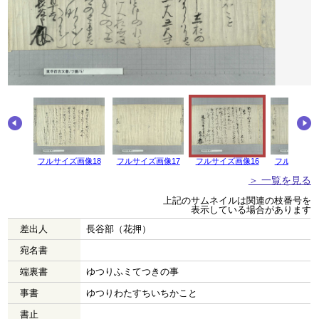
画像19
フルサイズ画像18
フルサイズ画像17
フルサイズ画像16
フルサイズ画
＞ 一覧を見る
上記のサムネイルは関連の枝番号を
表示している場合があります
差出人
長谷部（花押）
宛名書
端裏書
ゆつりふミてつきの事
事書
ゆつりわたすちいちかこと
書止