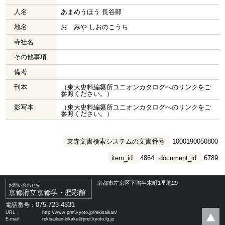
人名
あまめうほう 長谷部
地名
おゝみや しおのこうち
寺社名
その他事項
備考
刊本
（東大史料編纂所ユニオンカタログへのリンクをご
参照ください。）
影写本
（東大史料編纂所ユニオンカタログへのリンクをご
参照ください。）
東寺文書検索システムの文書番号
1000190050800
item_id
4864
document_id
6789
京都市左京区下鴨半木町1番地29
お問い合わせ先
京都府立京都学・歴彩館
075-723-4831
電話番号：
URL ：
http://www.pref.kyoto.jp/rekisaikan/
E-mail：
rekisaikan-kikaku@pref.kyoto.lg.jp