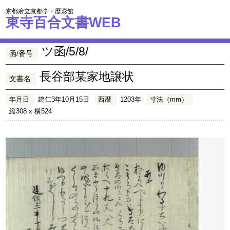
京都府立京都学・歴彩館
東寺百合文書WEB
ツ函/5/8/
函/番号
長谷部某家地譲状
文書名
年月日
建仁3年10月15日
西暦
1203年
寸法（mm）
縦308 x 横524