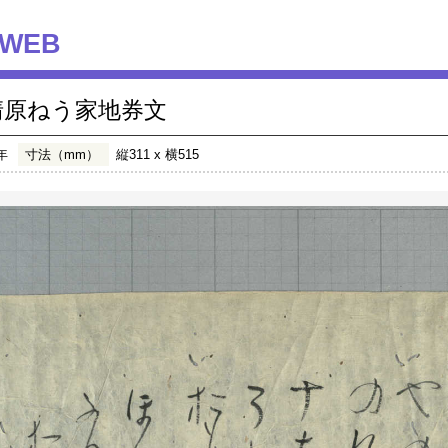
WEB
清原ねう家地券文
年
寸法（mm）
縦311 x 横515