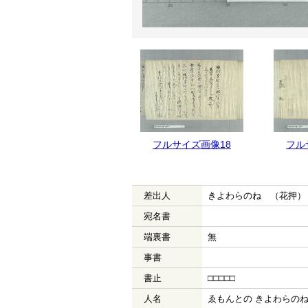
フルサイズ画像19
フルサイズ画像18
フル
差出人
きよわらのねゝ（花押）
宛名書
端裏書
無
事書
書止
□□□□□
人名
ゑもんとの きよわらの