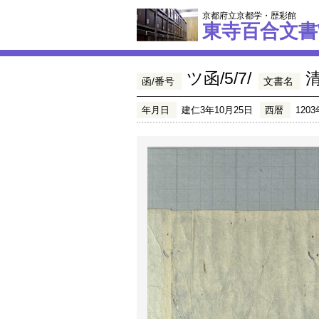
京都府立京都学・歴彩館
東寺百合文書
ツ函/5/7/
函/番号
文書名
年月日
建仁3年10月25日
西暦
1203