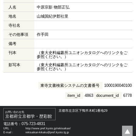
人名
中原宗影 物部正弘
地名
山城国紀伊郡社里
寺社名
その他事項
作手田
備考
刊本
（東大史料編纂所ユニオンカタログへのリンクをご
参照ください。）
影写本
（東大史料編纂所ユニオンカタログへのリンクをご
参照ください。）
東寺文書検索システムの文書番号
1000190040100
item_id
4863
document_id
6778
京都市左京区下鴨半木町1番地29
お問い合わせ先
京都府立京都学・歴彩館
075-723-4831
電話番号：
URL ：
http://www.pref.kyoto.jp/rekisaikan/
E-mail：
rekisaikan-kikaku@pref.kyoto.lg.jp