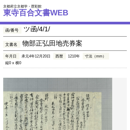
京都府立京都学・歴彩館
東寺百合文書WEB
ツ函/4/1/
函/番号
物部正弘田地売券案
文書名
年月日
承元4年12月20日
西暦
1210年
寸法（mm）
縦0 x 横0