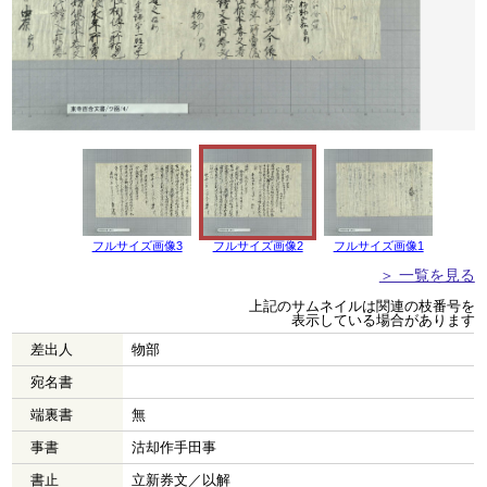
フルサイズ画像3
フルサイズ画像2
フルサイズ画像1
＞ 一覧を見る
上記のサムネイルは関連の枝番号を
表示している場合があります
差出人
物部
宛名書
端裏書
無
事書
沽却作手田事
書止
立新券文／以解