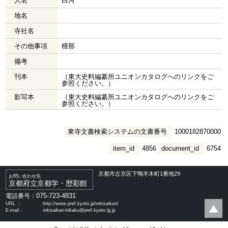
人名
白河
地名
寺社名
その他事項
檀那
備考
刊本
（東大史料編纂所ユニオンカタログへのリンクをご
参照ください。）
影写本
（東大史料編纂所ユニオンカタログへのリンクをご
参照ください。）
東寺文書検索システムの文書番号
1000182870000
item_id
4856
document_id
6754
京都市左京区下鴨半木町1番地29
お問い合わせ先
京都府立京都学・歴彩館
075-723-4831
電話番号：
URL ：
http://www.pref.kyoto.jp/rekisaikan/
E-mail：
rekisaikan-kikaku@pref.kyoto.lg.jp