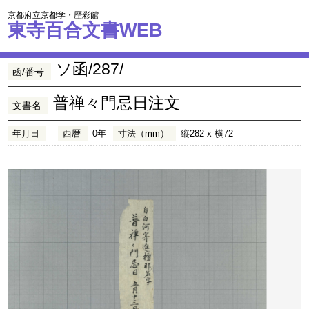
京都府立京都学・歴彩館
東寺百合文書WEB
ソ函/287/
函/番号
普禅々門忌日注文
文書名
年月日
西暦
0年
寸法（mm）
縦282 x 横72