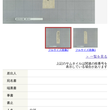
フルサイズ画像2
フルサイズ画像1
＞ 一覧を見る
上記のサムネイルは関連の枝番号を
表示している場合があります
差出人
宛名書
端裏書
事書
書止