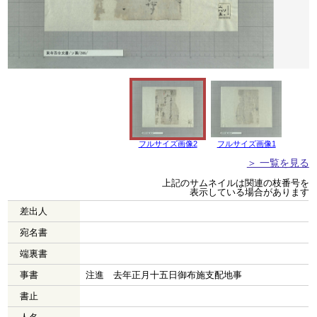
フルサイズ画像2
フルサイズ画像1
＞ 一覧を見る
上記のサムネイルは関連の枝番号を
表示している場合があります
差出人
宛名書
端裏書
事書
注進 去年正月十五日御布施支配地事
書止