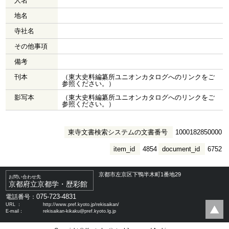
人名
地名
寺社名
その他事項
備考
刊本
（東大史料編纂所ユニオンカタログへのリンクをご
参照ください。）
影写本
（東大史料編纂所ユニオンカタログへのリンクをご
参照ください。）
東寺文書検索システムの文書番号
1000182850000
item_id
4854
document_id
6752
京都市左京区下鴨半木町1番地29
お問い合わせ先
京都府立京都学・歴彩館
075-723-4831
電話番号：
URL ：
http://www.pref.kyoto.jp/rekisaikan/
E-mail：
rekisaikan-kikaku@pref.kyoto.lg.jp