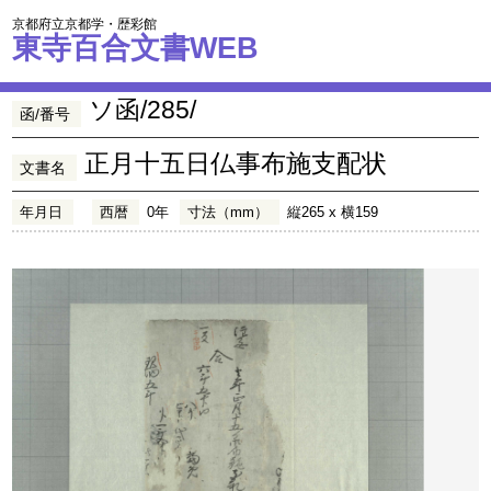
京都府立京都学・歴彩館
東寺百合文書WEB
ソ函/285/
函/番号
正月十五日仏事布施支配状
文書名
年月日
西暦
0年
寸法（mm）
縦265 x 横159