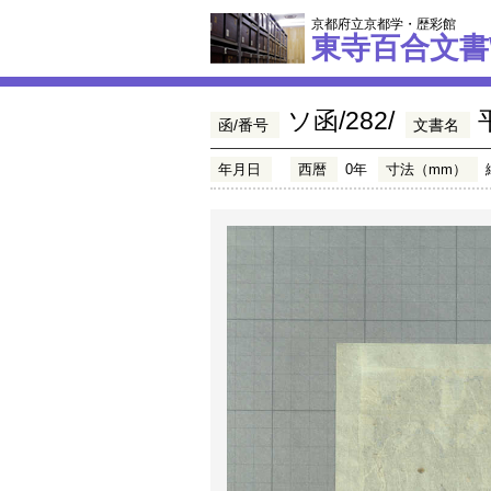
京都府立京都学・歴彩館
東寺百合文書
ソ函/282/
函/番号
文書名
年月日
西暦
0年
寸法（mm）