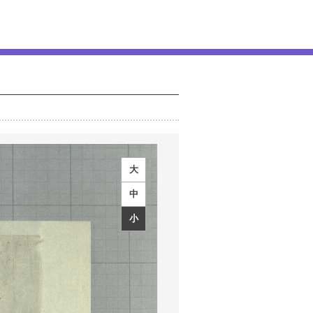
大
中
小