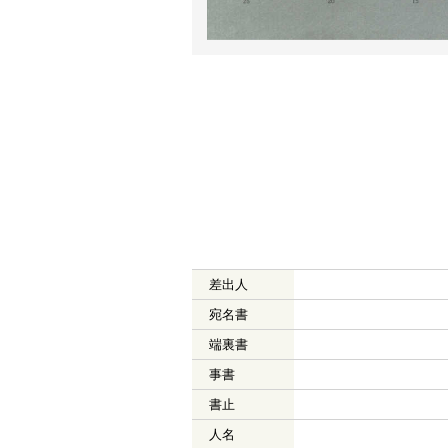
差出人
宛名書
端裏書
事書
書止
人名