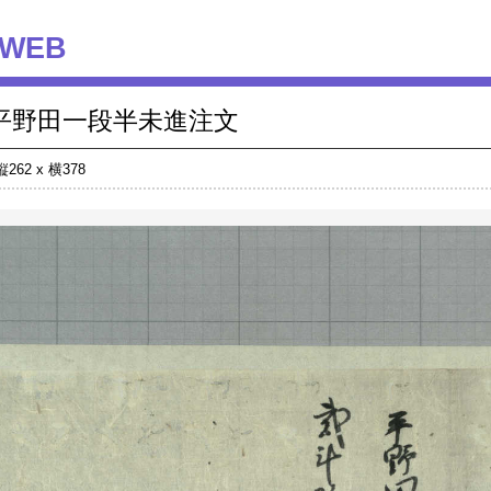
WEB
平野田一段半未進注文
縦262 x 横378