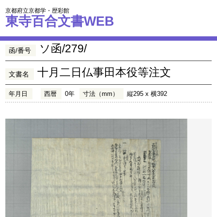
京都府立京都学・歴彩館
東寺百合文書WEB
ソ函/279/
函/番号
十月二日仏事田本役等注文
文書名
年月日
西暦
0年
寸法（mm）
縦295 x 横392