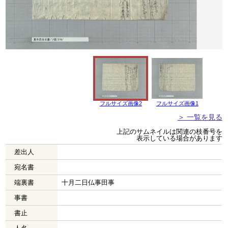
フルサイズ画像2
フルサイズ画像1
＞ 一覧を見る
上記のサムネイルは関連の枝番号を
表示している場合があります
差出人
宛名書
端裏書
十月二日仏事田事
事書
書止