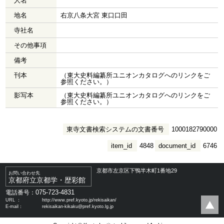
人名
地名
右京八条大宮 東口口田
寺社名
その他事項
備考
刊本
（東大史料編纂所ユニオンカタログへのリンクをご
参照ください。）
影写本
（東大史料編纂所ユニオンカタログへのリンクをご
参照ください。）
東寺文書検索システムの文書番号
1000182790000
item_id
4848
document_id
6746
京都市左京区下鴨半木町1番地29
お問い合わせ先
京都府立京都学・歴彩館
075-723-4831
電話番号：
URL ：
http://www.pref.kyoto.jp/rekisaikan/
E-mail：
rekisaikan-kikaku@pref.kyoto.lg.jp