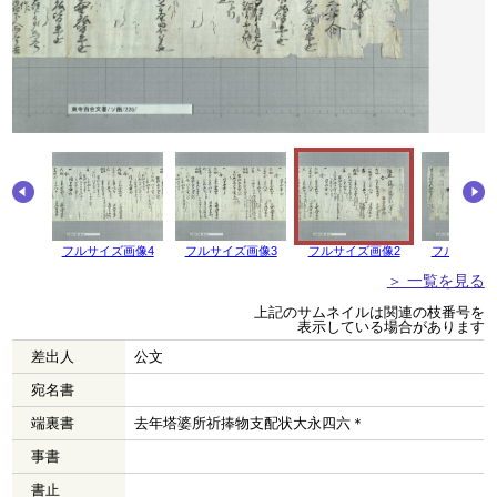
画像5
フルサイズ画像4
フルサイズ画像3
フルサイズ画像2
フルサイズ
＞ 一覧を見る
上記のサムネイルは関連の枝番号を
表示している場合があります
差出人
公文
宛名書
端裏書
去年塔婆所祈捧物支配状大永四六＊
事書
書止