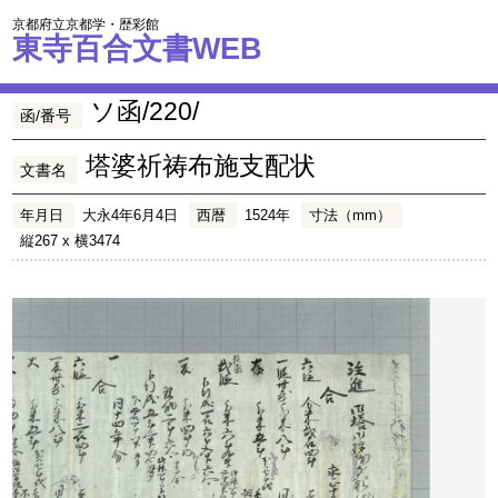
京都府立京都学・歴彩館
東寺百合文書WEB
ソ函/220/
函/番号
塔婆祈祷布施支配状
文書名
年月日
大永4年6月4日
西暦
1524年
寸法（mm）
縦267 x 横3474