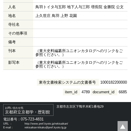
人名
鳥羽トイタ与五郎 地下人与三郎 増長院 金勝院 公文
地名
上久世庄 鳥羽 上野 花園
寺社名
その他事項
備考
刊本
（東大史料編纂所ユニオンカタログへのリンクをご
参照ください。）
影写本
（東大史料編纂所ユニオンカタログへのリンクをご
参照ください。）
東寺文書検索システムの文書番号
1000182200000
item_id
4789
document_id
6685
京都市左京区下鴨半木町1番地29
お問い合わせ先
京都府立京都学・歴彩館
075-723-4831
電話番号：
URL ：
http://www.pref.kyoto.jp/rekisaikan/
E-mail：
rekisaikan-kikaku@pref.kyoto.lg.jp