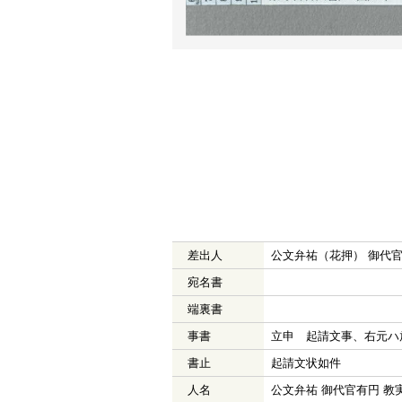
差出人
公文弁祐（花押） 御代
宛名書
端裏書
事書
立申 起請文事、右元ハ
書止
起請文状如件
人名
公文弁祐 御代官有円 教