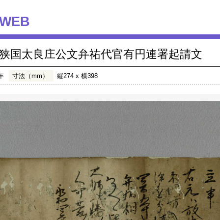
WEB
狭国太良庄公文弁祐代官有円連署起請文
年
寸法（mm）
縦274 x 横398