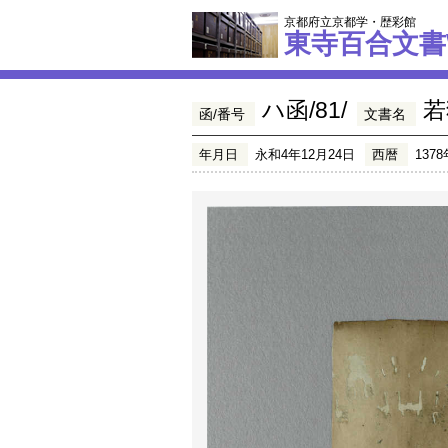
京都府立京都学・歴彩館
東寺百合文書
ハ函/81/
若
函/番号
文書名
年月日
永和4年12月24日
西暦
1378