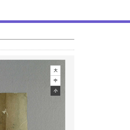
大
中
小