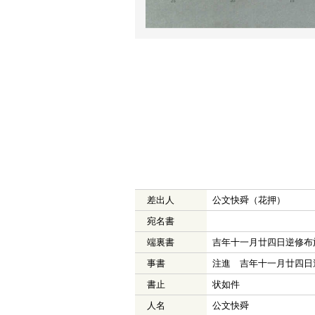
差出人
公文快舜（花押）
宛名書
端裏書
吉年十一月廿四日逆修布
事書
注進 吉年十一月廿四日
書止
状如件
人名
公文快舜