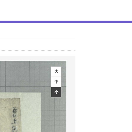
大
中
小