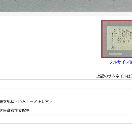
フルサイズ
上記のサムネイルは
施支配状＜応永十一／正廿六＞
逆修御布施支配事