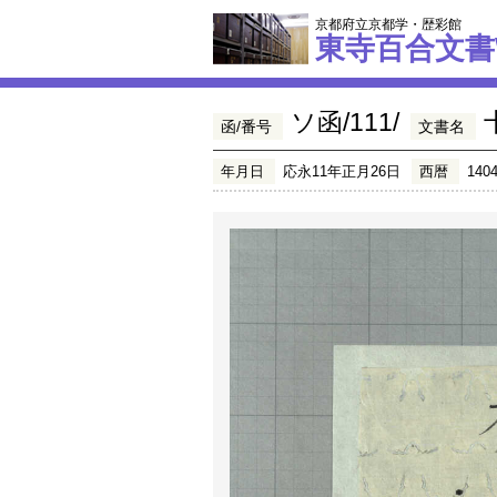
京都府立京都学・歴彩館
東寺百合文書
ソ函/111/
函/番号
文書名
年月日
応永11年正月26日
西暦
140