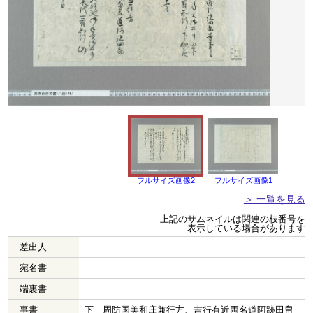
フルサイズ画像2
フルサイズ画像1
＞ 一覧を見る
上記のサムネイルは関連の枝番号を
表示している場合があります
差出人
宛名書
端裏書
事書
下 周防国美和庄兼行方、吉行有近両名道阿跡田畠