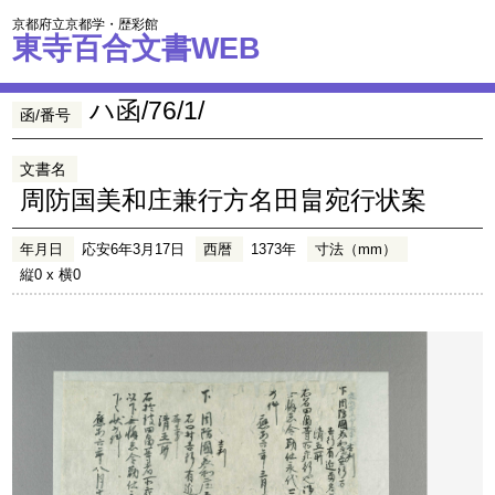
京都府立京都学・歴彩館
東寺百合文書WEB
ハ函/76/1/
函/番号
文書名
周防国美和庄兼行方名田畠宛行状案
年月日
応安6年3月17日
西暦
1373年
寸法（mm）
縦0 x 横0