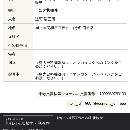
等事
書止
下知之状如件
人名
道阿 清五所
地名
周防国美和庄兼行方 由行名 有近名
寺社名
その他事項
備考
刊本
（東大史料編纂所ユニオンカタログへのリンクをご
参照ください。）
影写本
（東大史料編纂所ユニオンカタログへのリンクをご
参照ください。）
東寺文書検索システムの文書番号
1000030760100
item_id
580
document_id
655
京都市左京区下鴨半木町1番地29
お問い合わせ先
京都府立京都学・歴彩館