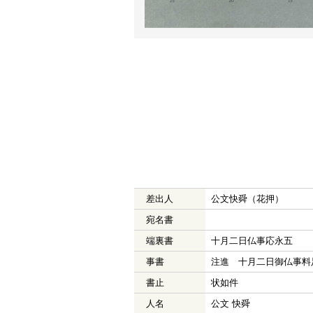
差出人
公文快舜（花押）
宛名書
端裏書
十月二日仏事応永五
事書
注進 十月二日御仏事料
書止
状如件
人名
公文 快舜