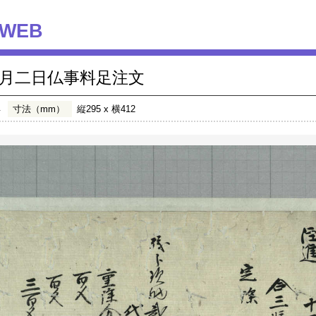
WEB
月二日仏事料足注文
年
寸法（mm）
縦295 x 横412