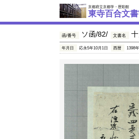
京都府立京都学・歴彩館
東寺百合文書
ソ函/82/
十
函/番号
文書名
年月日
応永5年10月1日
西暦
1398