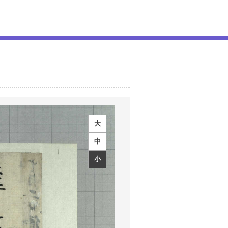
大
中
小