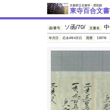
京都府立京都学・歴彩館
東寺百合文書
ソ函/70/
中
函/番号
文書名
年月日
応永4年4月日
西暦
1397年