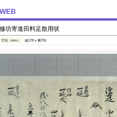
WEB
修坊寄進田料足散用状
寸法（mm）
縦278 x 横791