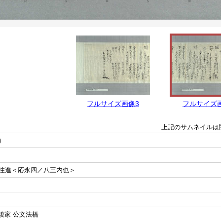
フルサイズ画像3
フルサイズ
上記のサムネイルは
）
注進＜応永四／八三内也＞
後家 公文法橋