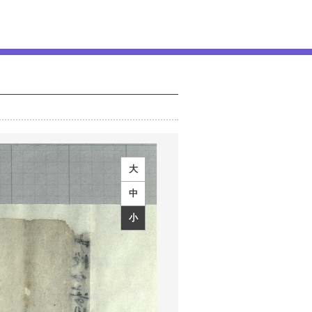
大
中
小