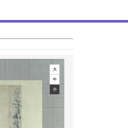
大
中
小