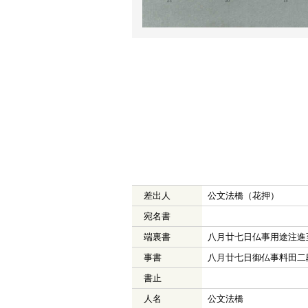
差出人
公文法橋（花押）
宛名書
端裏書
八月廿七日仏事用途注進
事書
八月廿七日御仏事料田二
書止
人名
公文法橋