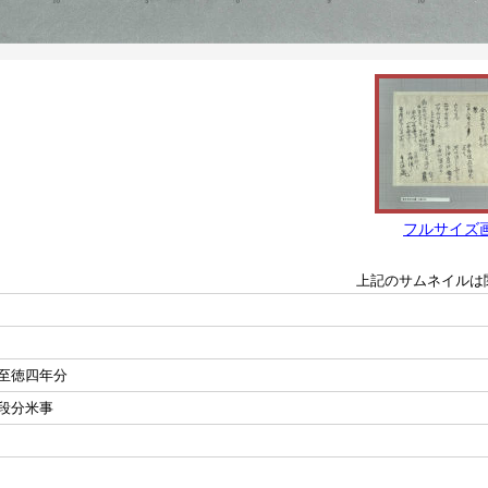
フルサイズ
上記のサムネイルは
至徳四年分
段分米事