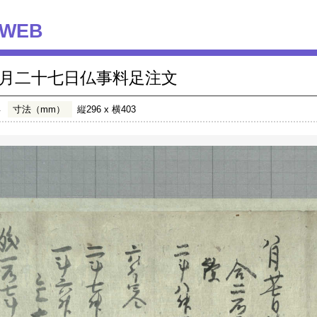
WEB
月二十七日仏事料足注文
年
寸法（mm）
縦296 x 横403