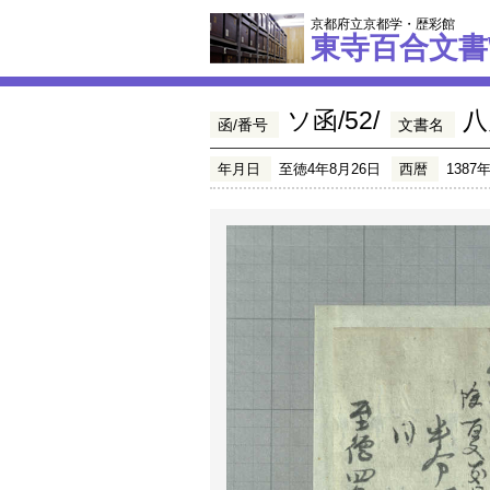
京都府立京都学・歴彩館
東寺百合文書
ソ函/52/
八
函/番号
文書名
年月日
至徳4年8月26日
西暦
1387