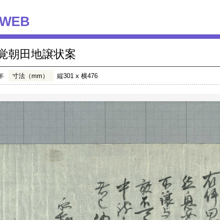
WEB
覚朝田地譲状案
年
寸法（mm）
縦301 x 横476