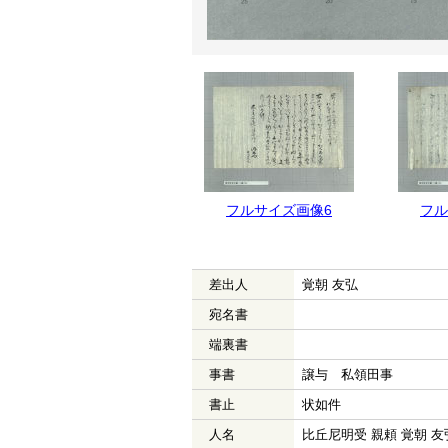
フルサイズ画像6
フル
差出人
覚朝 友弘
宛名書
端裏書
事書
譲与 私領田事
書止
状如件
人名
比丘尼明受 親頼 覚朝 友