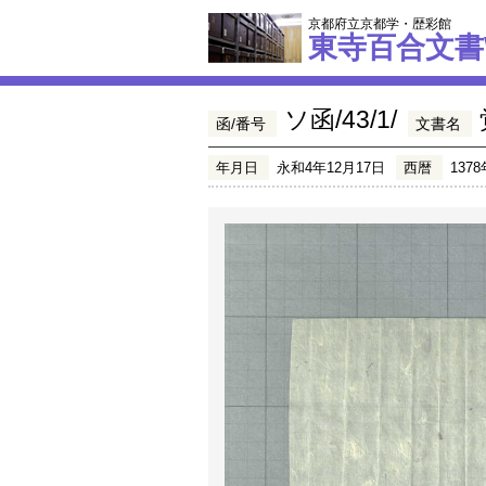
京都府立京都学・歴彩館
東寺百合文書
ソ函/43/1/
函/番号
文書名
年月日
永和4年12月17日
西暦
1378