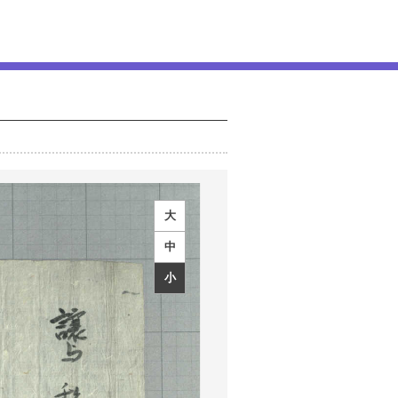
大
中
小