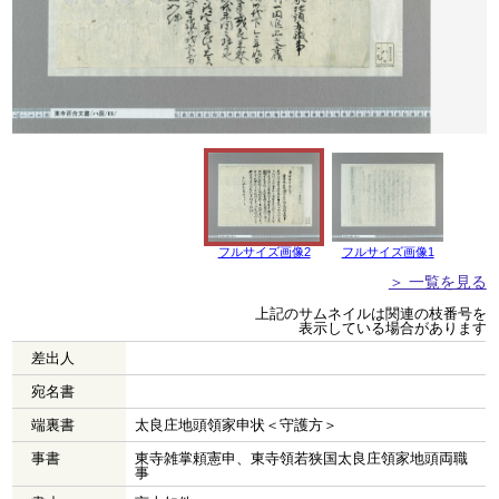
フルサイズ画像2
フルサイズ画像1
＞ 一覧を見る
上記のサムネイルは関連の枝番号を
表示している場合があります
差出人
宛名書
端裏書
太良庄地頭領家申状＜守護方＞
事書
東寺雑掌頼憲申、東寺領若狭国太良庄領家地頭両職
事