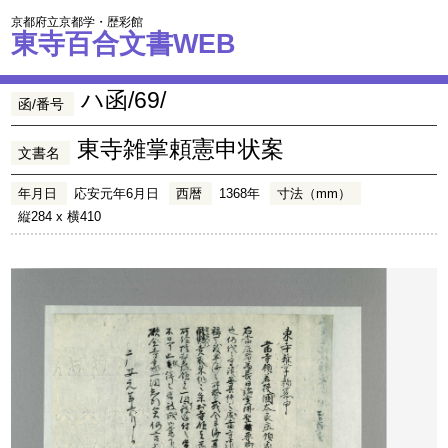
京都府立京都学・歴彩館
東寺百合文書WEB
ハ函/69/
函/番号
東寺雑掌頼憲申状案
文書名
年月日
応安元年6月日
西暦
1368年
寸法（mm）
縦284 x 横410