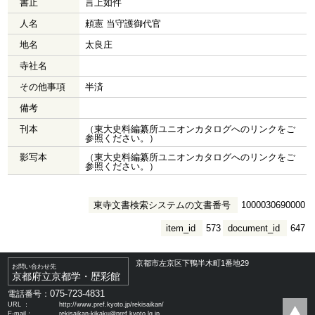
書止
言上如件
人名
頼憲 当守護御代官
地名
太良庄
寺社名
その他事項
半済
備考
刊本
（東大史料編纂所ユニオンカタログへのリンクをご
参照ください。）
影写本
（東大史料編纂所ユニオンカタログへのリンクをご
参照ください。）
東寺文書検索システムの文書番号
1000030690000
item_id
573
document_id
647
京都市左京区下鴨半木町1番地29
お問い合わせ先
京都府立京都学・歴彩館
075-723-4831
電話番号：
URL ：
http://www.pref.kyoto.jp/rekisaikan/
E-mail：
rekisaikan-kikaku@pref.kyoto.lg.jp