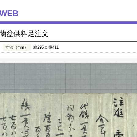
WEB
蘭盆供料足注文
年
寸法（mm）
縦295 x 横411