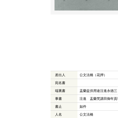
差出人
公文法橋（花押）
宛名書
端裏書
盂蘭盆供用途注進永徳三
事書
注進 盂蘭梵講田御年貢
書止
如件
人名
公文法橋