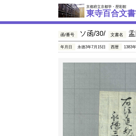
京都府立京都学・歴彩館
東寺百合文書
ソ函/30/
盂
函/番号
文書名
年月日
永徳3年7月15日
西暦
1383