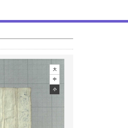
大
中
小