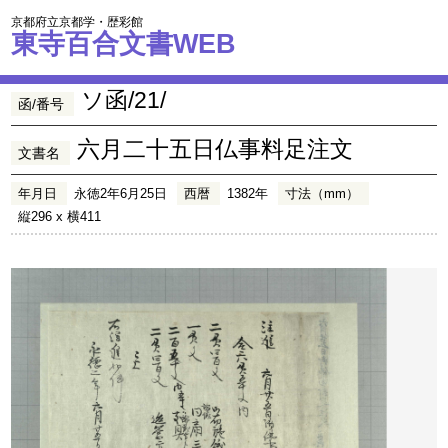
京都府立京都学・歴彩館
東寺百合文書WEB
ソ函/21/
函/番号
六月二十五日仏事料足注文
文書名
年月日
永徳2年6月25日
西暦
1382年
寸法（mm）
縦296 x 横411