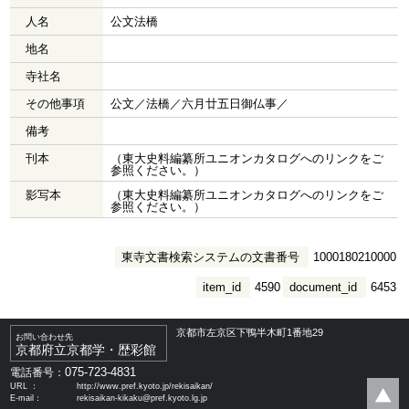
人名
公文法橋
地名
寺社名
その他事項
公文／法橋／六月廿五日御仏事／
備考
刊本
（東大史料編纂所ユニオンカタログへのリンクをご
参照ください。）
影写本
（東大史料編纂所ユニオンカタログへのリンクをご
参照ください。）
東寺文書検索システムの文書番号
1000180210000
item_id
4590
document_id
6453
京都市左京区下鴨半木町1番地29
お問い合わせ先
京都府立京都学・歴彩館
075-723-4831
電話番号：
URL ：
http://www.pref.kyoto.jp/rekisaikan/
E-mail：
rekisaikan-kikaku@pref.kyoto.lg.jp