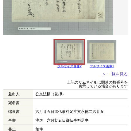
フルサイズ画像2
フルサイズ画像1
＞ 一覧を見る
上記のサムネイルは関連の枝番号を
表示している場合があります
差出人
公文法橋（花押）
宛名書
端裏書
六月廿五日御仏事料足注文永徳二六廿五
事書
注進 六月廿五日御仏事料足事
書止
如件