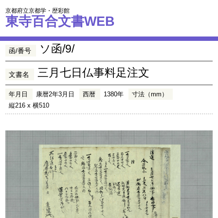
京都府立京都学・歴彩館
東寺百合文書WEB
ソ函/9/
函/番号
三月七日仏事料足注文
文書名
年月日
康暦2年3月日
西暦
1380年
寸法（mm）
縦216 x 横510