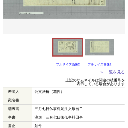
フルサイズ画像2
フルサイズ画像1
＞ 一覧を見る
上記のサムネイルは関連の枝番号を
表示している場合があります
差出人
公文法橋（花押）
宛名書
端裏書
三月七日仏事料足注文康暦二
事書
注進 三月七日御仏事料田事
書止
如件