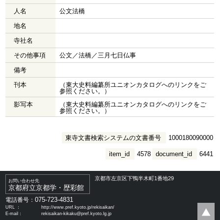
人名
公文法橋
地名
寺社名
その他事項
公文／法橋／三月七日仏事
備考
刊本
（東大史料編纂所ユニオンカタログへのリンクをご
参照ください。）
影写本
（東大史料編纂所ユニオンカタログへのリンクをご
参照ください。）
東寺文書検索システムの文書番号
1000180090000
item_id
4578
document_id
6441
京都市左京区下鴨半木町1番地29
お問い合わせ先
京都府立京都学・歴彩館
075-723-4831
電話番号：
URL ：
http://www.pref.kyoto.jp/rekisaikan/
E-mail：
rekisaikan-kikaku@pref.kyoto.lg.jp