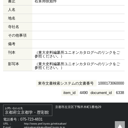
書止
右算用状如件
人名
地名
寺社名
その他事項
備考
刊本
（東大史料編纂所ユニオンカタログへのリンクをご
参照ください。）
影写本
（東大史料編纂所ユニオンカタログへのリンクをご
参照ください。）
東寺文書検索システムの文書番号
1000173060000
item_id
4490
document_id
6338
京都市左京区下鴨半木町1番地29
お問い合わせ先
京都府立京都学・歴彩館
075-723-4831
電話番号：
URL ：
http://www.pref.kyoto.jp/rekisaikan/
E-mail：
rekisaikan-kikaku@pref.kyoto.lg.jp