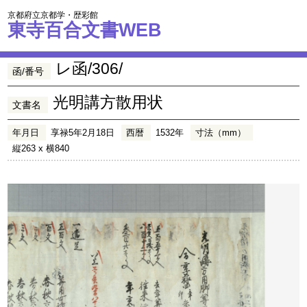
京都府立京都学・歴彩館
東寺百合文書WEB
レ函/306/
函/番号
光明講方散用状
文書名
年月日
享禄5年2月18日
西暦
1532年
寸法（mm）
縦263 x 横840