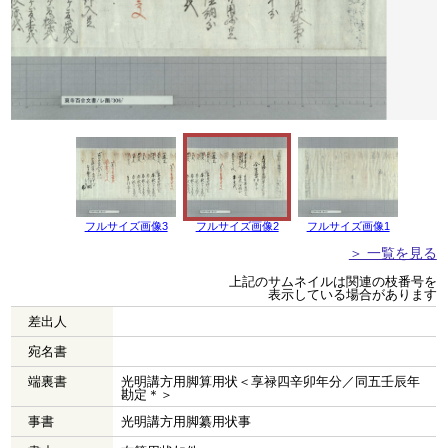
フルサイズ画像3
フルサイズ画像2
フルサイズ画像1
＞ 一覧を見る
上記のサムネイルは関連の枝番号を
表示している場合があります
差出人
宛名書
端裏書
光明講方用脚算用状＜享禄四辛卯年分／同五壬辰年
勘定＊＞
事書
光明講方用脚纂用状事