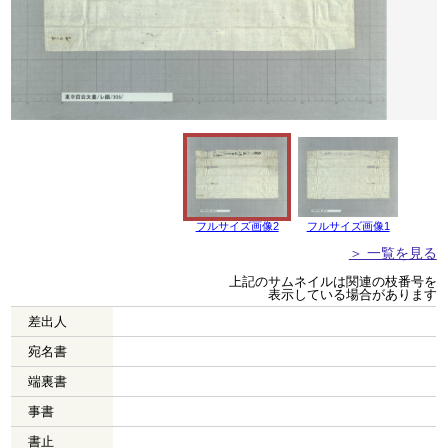
フルサイズ画像2
フルサイズ画像1
＞ 一覧を見る
上記のサムネイルは関連の枝番号を
表示している場合があります
差出人
宛名書
端裏書
事書
書止