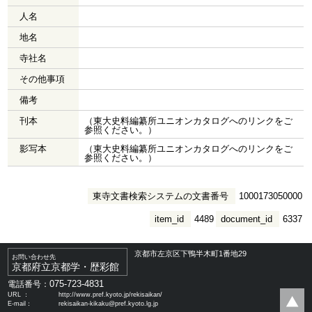
人名
地名
寺社名
その他事項
備考
刊本
（東大史料編纂所ユニオンカタログへのリンクをご
参照ください。）
影写本
（東大史料編纂所ユニオンカタログへのリンクをご
参照ください。）
東寺文書検索システムの文書番号
1000173050000
item_id
4489
document_id
6337
京都市左京区下鴨半木町1番地29
お問い合わせ先
京都府立京都学・歴彩館
075-723-4831
電話番号：
URL ：
http://www.pref.kyoto.jp/rekisaikan/
E-mail：
rekisaikan-kikaku@pref.kyoto.lg.jp