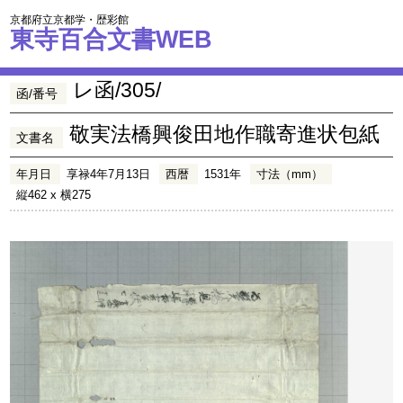
京都府立京都学・歴彩館
東寺百合文書WEB
レ函/305/
函/番号
敬実法橋興俊田地作職寄進状包紙
文書名
年月日
享禄4年7月13日
西暦
1531年
寸法（mm）
縦462 x 横275