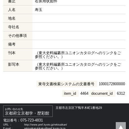
書止
右算用状如件
人名
寿玉
地名
寺社名
その他事項
備考
刊本
（東大史料編纂所ユニオンカタログへのリンクをご
参照ください。）
影写本
（東大史料編纂所ユニオンカタログへのリンクをご
参照ください。）
東寺文書検索システムの文書番号
1000172800000
item_id
4464
document_id
6312
京都市左京区下鴨半木町1番地29
お問い合わせ先
京都府立京都学・歴彩館
075-723-4831
電話番号：
URL ：
http://www.pref.kyoto.jp/rekisaikan/
E-mail：
rekisaikan-kikaku@pref.kyoto.lg.jp