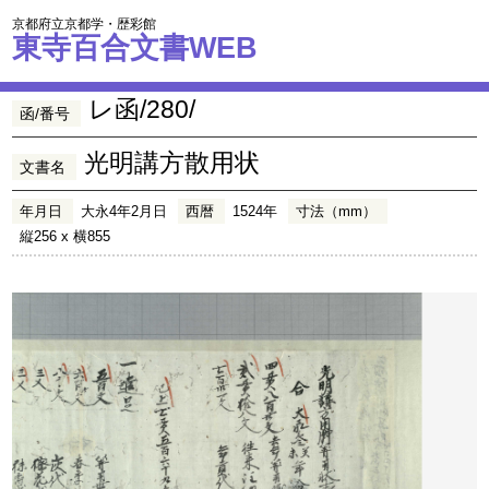
京都府立京都学・歴彩館
東寺百合文書WEB
レ函/280/
函/番号
光明講方散用状
文書名
年月日
大永4年2月日
西暦
1524年
寸法（mm）
縦256 x 横855