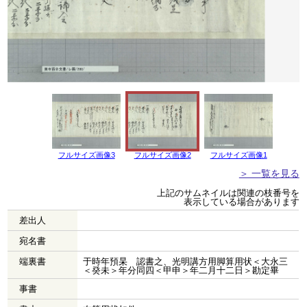
フルサイズ画像3
フルサイズ画像2
フルサイズ画像1
＞ 一覧を見る
上記のサムネイルは関連の枝番号を
表示している場合があります
差出人
宛名書
端裏書
于時年預杲 認書之、光明講方用脚算用状＜大永三
＜癸未＞年分同四＜甲申＞年二月十二日＞勘定畢
事書