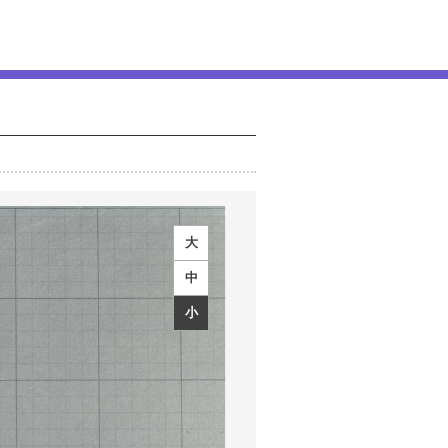
大
中
小