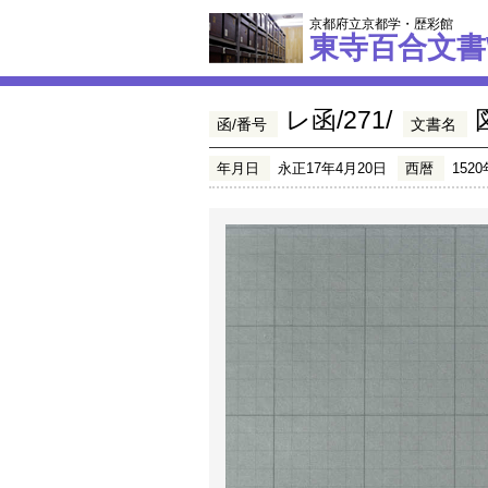
京都府立京都学・歴彩館
東寺百合文書
レ函/271/
函/番号
文書名
年月日
永正17年4月20日
西暦
1520