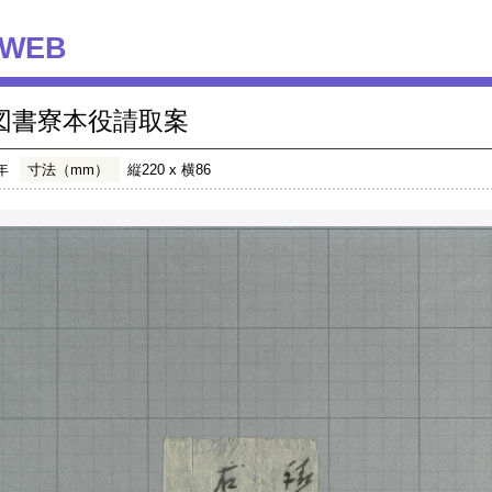
WEB
図書寮本役請取案
年
寸法（mm）
縦220 x 横86