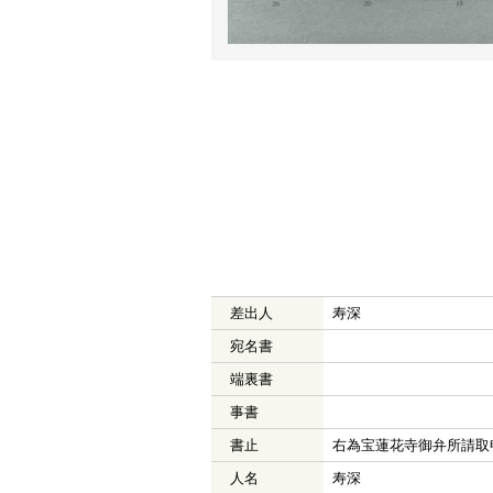
差出人
寿深
宛名書
端裏書
事書
書止
右為宝蓮花寺御弁所請取
人名
寿深