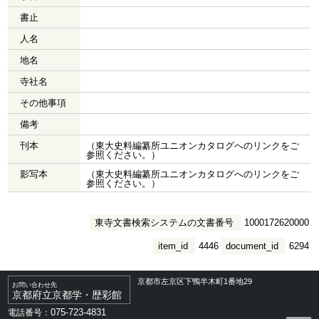
書止
人名
地名
寺社名
その他事項
備考
刊本
（東大史料編纂所ユニオンカタログへのリンクをご
参照ください。）
影写本
（東大史料編纂所ユニオンカタログへのリンクをご
参照ください。）
東寺文書検索システムの文書番号
1000172620000
item_id
4446
document_id
6294
京都市左京区下鴨半木町1番地29
お問い合わせ先
京都府立京都学・歴彩館
075-723-4831
電話番号：