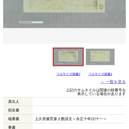
フルサイズ画像2
フルサイズ画像1
＞ 一覧を見る
上記のサムネイルは関連の枝番号を
表示している場合があります
差出人
宛名書
端裏書
上久世被官参人数請文＜永正十年□□十一＞
事書