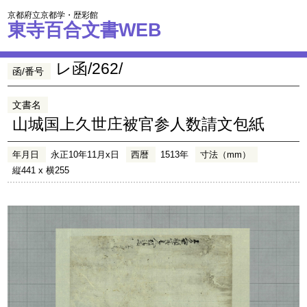
京都府立京都学・歴彩館
東寺百合文書WEB
レ函/262/
函/番号
文書名
山城国上久世庄被官参人数請文包紙
年月日
永正10年11月x日
西暦
1513年
寸法（mm）
縦441 x 横255