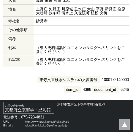
人名
金台 備後 相模 上総
地名
上野庄 矢野庄 川原城 垂水庄 太山 平野 新見庄 柳原
大巷所 款冬町 清水上 久世院町 植松 女御
寺社名
妙見寺
その他事項
備考
刊本
（東大史料編纂所ユニオンカタログへのリンクをご
参照ください。）
影写本
（東大史料編纂所ユニオンカタログへのリンクをご
参照ください。）
東寺文書検索システムの文書番号
1000172140000
item_id
4398
document_id
6246
京都市左京区下鴨半木町1番地29
お問い合わせ先
京都府立京都学・歴彩館
075-723-4831
電話番号：
URL ：
http://www.pref.kyoto.jp/rekisaikan/
E-mail：
rekisaikan-kikaku@pref.kyoto.lg.jp