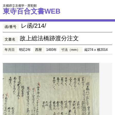
京都府立京都学・歴彩館
東寺百合文書WEB
レ函/214/
函/番号
故上総法橋跡渡分注文
文書名
年月日
明応2年
西暦
1493年
寸法（mm）
縦274 x 横2014