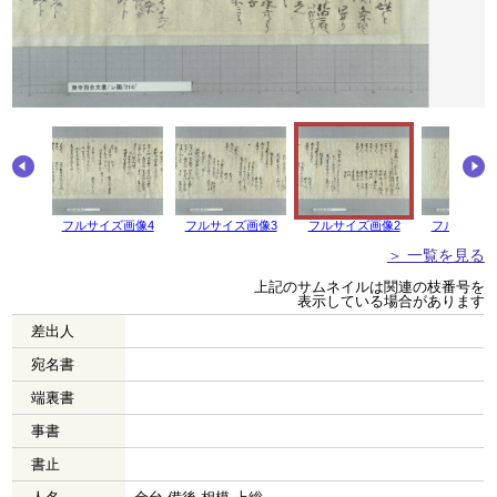
画像5
フルサイズ画像4
フルサイズ画像3
フルサイズ画像2
フルサイズ
＞ 一覧を見る
上記のサムネイルは関連の枝番号を
表示している場合があります
差出人
宛名書
端裏書
事書
書止